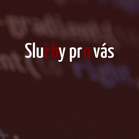
S
l
u
ž
b
y
p
r
o
v
á
s