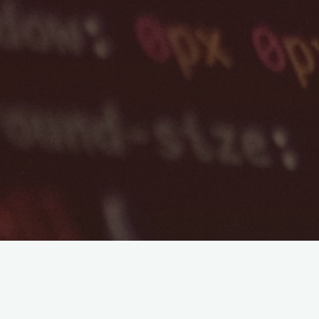
Naší prioritou je vytvoření www stránek, či
design včetně přizpůsobení zobrazení i v 