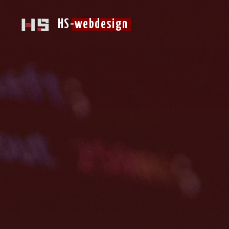
Skip
to
HS-webdesign
content