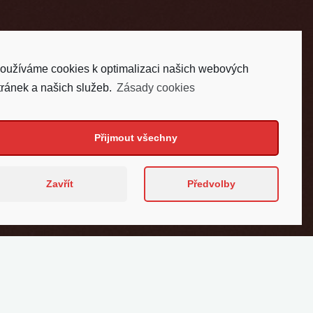
oužíváme cookies k optimalizaci našich webových
tránek a našich služeb.
Zásady cookies
Přijmout všechny
Zavřít
Předvolby
acování, moderní technologie a originální
hu pro vyhledávače (SEO) je vždy součástí