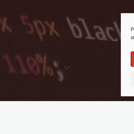
P
s
 aplikací zákazníkovi dle jeho představ – „na míru“, kvalitní zpr
mobilních telefonech, či tabletech. Základní optimalizace obsa